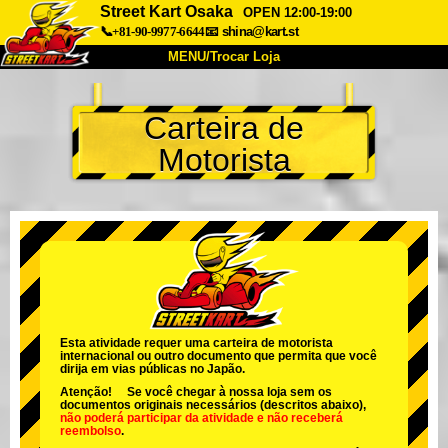
Street Kart Osaka
OPEN 12:00-19:00
📞+81-90-9977-6644
📧
shina@kart.st
MENU/Trocar Loja
INÍCIO
Carteira de
Sobre
Especificações
Preços
Motorista
Acesso
Opiniões
FAQ
Empresa
Reserva
Trocar Loja
Tokyo Shinagawa
Tokyo Akihabara#1
Tokyo Akihabara#2
Tokyo Shibuya
Tokyo Shibuya Annex
Tokyo Bay
Esta atividade requer uma carteira de motorista
internacional ou outro documento que permita que você
Tokyo Asakusa
Osaka
dirija em vias públicas no Japão.
Atenção! Se você chegar à nossa loja sem os
Okinawa
documentos originais necessários (descritos abaixo),
não poderá participar da atividade
e
não receberá
reembolso
.