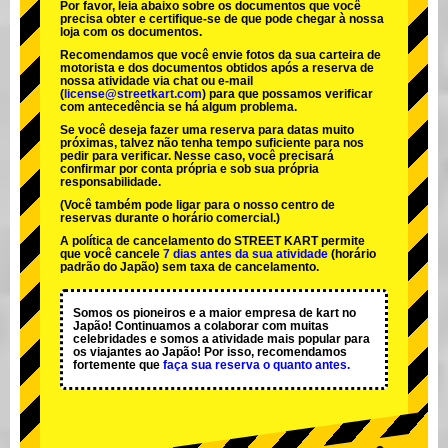
Por favor, leia abaixo sobre os documentos que você
precisa obter e certifique-se de que pode chegar à nossa
loja com os documentos.
Recomendamos que você envie fotos da sua carteira de
motorista e dos documentos obtidos após a reserva de
nossa atividade via chat ou e-mail
(
license@streetkart.com
) para que possamos verificar
com antecedência se há algum problema.
Se você deseja fazer uma reserva para datas muito
próximas, talvez não tenha tempo suficiente para nos
pedir para verificar. Nesse caso, você precisará
confirmar por conta própria e sob sua própria
responsabilidade.
(Você também pode ligar para o nosso centro de
reservas durante o horário comercial.)
A política de cancelamento do STREET KART permite
que você cancele
7 dias antes da sua atividade
(horário
padrão do Japão) sem taxa de cancelamento.
Somos os
pioneiros
e a
maior empresa de kart
no
Japão! Continuamos a colaborar com
muitas
celebridades
e somos a
atividade mais popular
para
os viajantes ao Japão! Por isso, recomendamos
fortemente que
faça sua reserva o quanto antes.