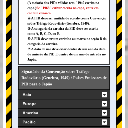
(A maioria das PIDs válidas tem "1949 escrito na
capa.)
Se "1968" estiver escrito na capa, entre em
contato conosco.
④ A PID deve ser emitida de acordo com a Convenção
sobre Tráfego Rodoviário (Genebra, 1949).
⑤ A categoria da carteira da PID deve ser escrita
como A, B, C, D, ou E.
⑥ A PID deve ter um carimbo ou marca na seção B da
categoria da carteira.
⑦ A data de uso deve estar dentro de um ano da data
de emissão da PID E dentro de um ano de entrada no
Japão.
Signatário da Convenção sobre Tráfego
Rodoviário (Genebra, 1949) / Países Emissores de
PID para o Japão
Asia
Europe
America
Pacific