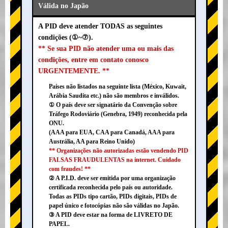
Válida no Japão
A PID deve atender TODAS as seguintes
condições (①~⑦).
** Se sua PID não atender uma ou mais das
condições, entre em contato conosco
URGENTEMENTE. **
Países não listados na seguinte lista (México, Kuwait,
Arábia Saudita etc.) não são membros e inválidos.
① O país deve ser signatário da Convenção sobre
Tráfego Rodoviário (Genebra, 1949) reconhecida pela
ONU.
(AAA para EUA, CAA para Canadá, AAA para
Austrália, AA para Reino Unido)
** Organizações não autorizadas estão vendendo PID
FALSAS FRAUDULENTAS na internet. Cuidado
com fraudes! **
② A P.I.D. deve ser emitida por uma organização
certificada reconhecida pelo país ou autoridade.
Todas as PIDs tipo cartão, PIDs digitais, PIDs de
papel único e fotocópias não são válidas no Japão.
③ A PID deve estar na forma de LIVRETO DE
PAPEL.