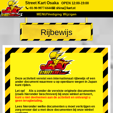
Street Kart Osaka
OPEN 12:00-19:00
📞+81-90-9977-6644
📧
shina@kart.st
MENU/Vestiging Wijzigen
TOP
Rijbewijs
Over Ons
Specificaties
Prijs
Bereikbaarheid
Reviews
Veelgestelde Vragen
Bedrijf
Reserveren
Vestiging Wijzigen
Tokio Shinagawa
Tokio Akihabara#1
Tokio Akihabara#2
Tokio Shibuya
Deze activiteit vereist een internationaal rijbewijs of een
ander document waarmee u op openbare wegen in Japan
Tokio Shibuya Annex
Tokio Baai
kunt rijden.
Let op! Als u zonder de vereiste originele documenten
Tokio Asakusa
Osaka
(zoals hieronder beschreven) bij onze winkel arriveert,
kunt u niet deelnemen aan de activiteit
en
ontvangt u
geen terugbetaling
.
Okinawa
Lees hieronder welke documenten u moet verkrijgen en
zorg ervoor dat u met deze documenten bij onze winkel