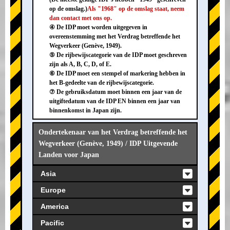
op de omslag.)
Als "1968" op de omslag staat, neem
dan contact met ons op.
④ De IDP moet worden uitgegeven in
overeenstemming met het Verdrag betreffende het
Wegverkeer (Genève, 1949).
⑤ De rijbewijscategorie van de IDP moet geschreven
zijn als A, B, C, D, of E.
⑥ De IDP moet een stempel of markering hebben in
het B-gedeelte van de rijbewijscategorie.
⑦ De gebruiksdatum moet binnen een jaar van de
uitgiftedatum van de IDP EN binnen een jaar van
binnenkomst in Japan zijn.
Ondertekenaar van het Verdrag betreffende het
Wegverkeer (Genève, 1949) / IDP Uitgevende
Landen voor Japan
Asia
Europe
America
Pacific