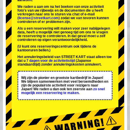
aankomt.
We raden u aan om na het boeken van onze activiteit
foto's van uw rijbewijs en de documenten die u heeft
verkregen naar ons te sturen via chat of e-mail
(
license@streetkart.com
) zodat we van tevoren kunnen
controleren of er problemen zijn.
Als u een reservering wilt maken voor zeer nabijgelegen
data, heeft u mogelijk niet genoeg tijd om ons te vragen
de reservering te controleren. In dat geval moet u zelf
controleren op eigen verantwoordelijkheid.
(U kunt ons reserveringscentrum ook tijdens de
kantooruren bellen.)
Het annuleringsbeleid van STREET KART staat alleen toe
dat u
7 dagen voor de activiteitstijd
(Japanse
standaardtijd) zonder annuleringskosten annuleert.
Wij zijn de
pionier
en
grootste kartbedrijf
in Japan!
We blijven samenwerken met
veel beroemdheden
en
zijn de
populairste activiteit
voor reizigers naar
Japan! We raden u dan ook ten zeerste aan
zo snel
mogelijk een reservering te maken.