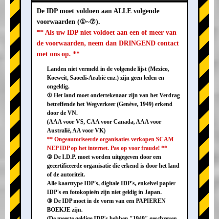
De IDP moet voldoen aan ALLE volgende
voorwaarden (①~⑦).
** Als uw IDP niet voldoet aan een of meer van
de voorwaarden, neem dan DRINGEND contact
met ons op. **
Landen niet vermeld in de volgende lijst (Mexico,
Koeweit, Saoedi-Arabië enz.) zijn geen leden en
ongeldig.
① Het land moet ondertekenaar zijn van het Verdrag
betreffende het Wegverkeer (Genève, 1949) erkend
door de VN.
(AAA voor VS, CAA voor Canada, AAA voor
Australië, AA voor VK)
** Ongeautoriseerde organisaties verkopen SCAM
NEP IDP op het internet. Pas op voor fraude! **
② De I.D.P. moet worden uitgegeven door een
gecertificeerde organisatie die erkend is door het land
of de autoriteit.
Alle kaarttype IDP's, digitale IDP's, enkelvel papier
IDP's en fotokopieën zijn niet geldig in Japan.
③ De IDP moet in de vorm van een PAPIEREN
BOEKJE zijn.
(De meeste geldige IDP's hebben "1949" geschreven