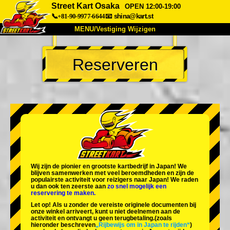
Street Kart Osaka
OPEN 12:00-19:00
📞+81-90-9977-6644
📧
shina@kart.st
MENU/Vestiging Wijzigen
TOP
Reserveren
Over Ons
Specificaties
Prijs
Bereikbaarheid
Reviews
Veelgestelde Vragen
Bedrijf
Reserveren
Vestiging Wijzigen
Tokio Shinagawa
Tokio Akihabara#1
Tokio Akihabara#2
Tokio Shibuya
Wij zijn de
pionier
en
grootste kartbedrijf
in Japan! We
Tokio Shibuya Annex
Tokio Baai
blijven samenwerken met
veel beroemdheden
en zijn de
populairste activiteit
voor reizigers naar Japan! We raden
u dan ook ten zeerste aan
zo snel mogelijk een
Tokio Asakusa
Osaka
reservering te maken.
Let op! Als u zonder de vereiste originele documenten bij
Okinawa
onze winkel arriveert, kunt u niet deelnemen aan de
activiteit en ontvangt u geen terugbetaling.
(zoals
hieronder beschreven
„Rijbewijs om in Japan te rijden“
)