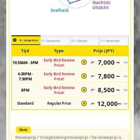
8 / Augustus
9 / September
10 / Oktober
11 / November
Tijd
Type
Prijs (JPY)
Early Bird Review
7,000 ~
10:30AM - 3PM
JPY
/pax
¥
Price!
4:30PM -
Early Bird Review
7,800 ~
JPY
/pax
¥
7:30PM
Price!
Early Bird Review
8,500 ~
8PM
JPY
/pax
¥
Price!
12,000~
Standard
Regular Price
JPY
/pax
¥
Reviewprijs / Vroegboekingsreviewprijs / De reviewprijs is