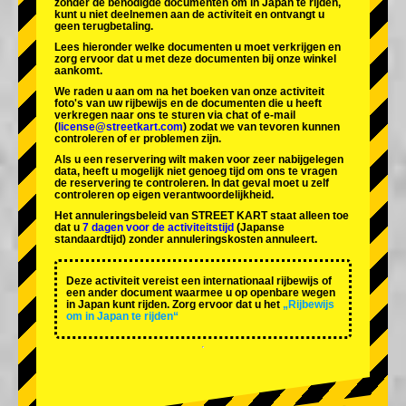
zonder de benodigde documenten om in Japan te rijden,
kunt u niet deelnemen aan de activiteit en ontvangt u
geen terugbetaling.
Lees hieronder welke documenten u moet verkrijgen en
zorg ervoor dat u met deze documenten bij onze winkel
aankomt.
We raden u aan om na het boeken van onze activiteit
foto's van uw rijbewijs en de documenten die u heeft
verkregen naar ons te sturen via chat of e-mail
(
license@streetkart.com
) zodat we van tevoren kunnen
controleren of er problemen zijn.
Als u een reservering wilt maken voor zeer nabijgelegen
data, heeft u mogelijk niet genoeg tijd om ons te vragen
de reservering te controleren. In dat geval moet u zelf
controleren op eigen verantwoordelijkheid.
Het annuleringsbeleid van STREET KART staat alleen toe
dat u
7 dagen voor de activiteitstijd
(Japanse
standaardtijd) zonder annuleringskosten annuleert.
Deze activiteit vereist een internationaal rijbewijs of
een ander document waarmee u op openbare wegen
in Japan kunt rijden. Zorg ervoor dat u het
„Rijbewijs
om in Japan te rijden“