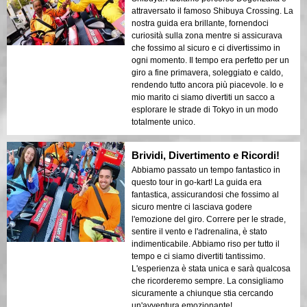
attraversato il famoso Shibuya Crossing. La
nostra guida era brillante, fornendoci
curiosità sulla zona mentre si assicurava
che fossimo al sicuro e ci divertissimo in
ogni momento. Il tempo era perfetto per un
giro a fine primavera, soleggiato e caldo,
rendendo tutto ancora più piacevole. Io e
mio marito ci siamo divertiti un sacco a
esplorare le strade di Tokyo in un modo
totalmente unico.
Brividi, Divertimento e Ricordi!
Abbiamo passato un tempo fantastico in
questo tour in go-kart! La guida era
fantastica, assicurandosi che fossimo al
sicuro mentre ci lasciava godere
l'emozione del giro. Correre per le strade,
sentire il vento e l'adrenalina, è stato
indimenticabile. Abbiamo riso per tutto il
tempo e ci siamo divertiti tantissimo.
L'esperienza è stata unica e sarà qualcosa
che ricorderemo sempre. La consigliamo
sicuramente a chiunque stia cercando
un'avventura emozionante!