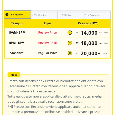
8 / Agosto
9 / Settembre
10 / Ottobre
11 / Novembre
Tempo
Tipo
Prezzo (JPY)
14,000 ~
10AM - 6PM
Review Price
JPY
/pax
¥
18,000 ~
6PM - 8PM
Review Price
JPY
/pax
¥
20,000~
Standard
Regular Price
JPY
/pax
¥
Prezzo con Recensione / Prezzo di Prenotazione Anticipata con
Recensione / Il Prezzo con Recensione si applica quando prevedi
di condividere la tua esperienza.
Tuttavia, questo non si applica alle piattaforme di social media
dove gli sconti basati sulle recensioni sono vietati.
**Il Prezzo con Recensione viene applicato automaticamente
durante la prenotazione online. Se desideri utilizzare il prezzo