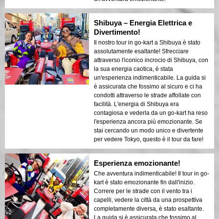
Shibuya – Energia Elettrica e
Divertimento!
Il nostro tour in go-kart a Shibuya è stato
assolutamente esaltante! Sfrecciare
attraverso l'iconico incrocio di Shibuya, con
la sua energia caotica, è stata
un'esperienza indimenticabile. La guida si
è assicurata che fossimo al sicuro e ci ha
condotti attraverso le strade affollate con
facilità. L'energia di Shibuya era
contagiosa e vederla da un go-kart ha reso
l'esperienza ancora più emozionante. Se
stai cercando un modo unico e divertente
per vedere Tokyo, questo è il tour da fare!
Esperienza emozionante!
Che avventura indimenticabile! Il tour in go-
kart è stato emozionante fin dall'inizio.
Correre per le strade con il vento tra i
capelli, vedere la città da una prospettiva
completamente diversa, è stato esaltante.
La guida si è assicurata che fossimo al