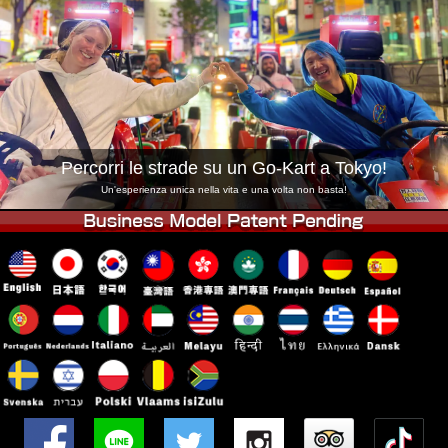
Azienda
Prenotazioni
Cambia Negozio
Tokyo Shinagawa
Tokyo Akihabara#1
Tokyo Akihabara#2
Tokyo Shibuya
Tokyo Shibuya Annex
Tokyo Bay
Percorri le strade su un Go-Kart a Tokyo!
Tokyo Asakusa
Osaka
Un'esperienza unica nella vita e una volta non basta!
Okinawa