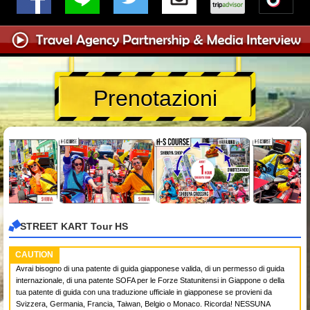
Prenotazioni
STREET KART Tour HS
CAUTION
Avrai bisogno di una patente di guida giapponese valida, di un permesso di guida
internazionale, di una patente SOFA per le Forze Statunitensi in Giappone o della
tua patente di guida con una traduzione ufficiale in giapponese se provieni da
Svizzera, Germania, Francia, Taiwan, Belgio o Monaco. Ricorda! NESSUNA