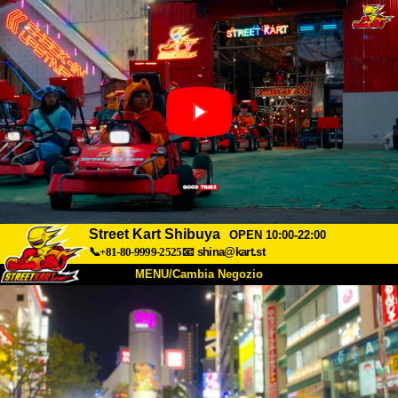
Street Kart Shibuya
OPEN 10:00-22:00
📞+81-80-9999-2525
📧
shina@kart.st
MENU/Cambia Negozio
INIZIO
Chi Siamo
Specifiche
Prezzo
Accesso
Recensioni
FAQ