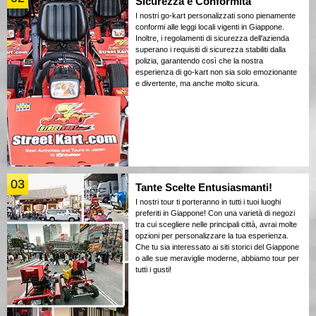
Sicurezza e Conformità
I nostri go-kart personalizzati sono pienamente
conformi alle leggi locali vigenti in Giappone.
Inoltre, i regolamenti di sicurezza dell'azienda
superano i requisiti di sicurezza stabiliti dalla
polizia, garantendo così che la nostra
esperienza di go-kart non sia solo emozionante
e divertente, ma anche molto sicura.
03
Tante Scelte Entusiasmanti!
I nostri tour ti porteranno in tutti i tuoi luoghi
preferiti in Giappone! Con una varietà di negozi
tra cui scegliere nelle principali città, avrai molte
opzioni per personalizzare la tua esperienza.
Che tu sia interessato ai siti storici del Giappone
o alle sue meraviglie moderne, abbiamo tour per
tutti i gusti!