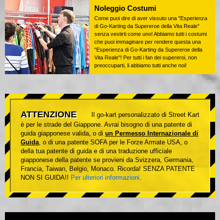
Noleggio Costumi
Come puoi dire di aver vissuto una "Esperienza
di Go-Karting da Supereroe della Vita Reale"
senza vestirti come uno! Abbiamo tutti i costumi
che puoi immaginare per rendere questa una
"Esperienza di Go-Karting da Supereroe della
Vita Reale"! Per tutti i fan dei supereroi, non
preoccuparti, li abbiamo tutti anche noi!
ATTENZIONE
Il go-kart personalizzato di Street Kart
è per le strade del Giappone. Avrai bisogno di una patente di
guida giapponese valida, o di
un Permesso Internazionale di
Guida
, o di una patente SOFA per le Forze Armate USA, o
della tua patente di guida e di una traduzione ufficiale
giapponese della patente se provieni da Svizzera, Germania,
Francia, Taiwan, Belgio, Monaco. Ricorda! SENZA PATENTE
NON SI GUIDA!!
Per ulteriori informazioni
.