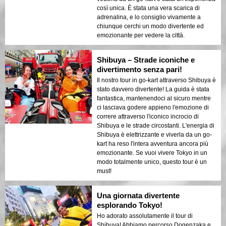
così unica. È stata una vera scarica di
adrenalina, e lo consiglio vivamente a
chiunque cerchi un modo divertente ed
emozionante per vedere la città.
Shibuya – Strade iconiche e
divertimento senza pari!
Il nostro tour in go-kart attraverso Shibuya è
stato davvero divertente! La guida è stata
fantastica, mantenendoci al sicuro mentre
ci lasciava godere appieno l'emozione di
correre attraverso l'iconico incrocio di
Shibuya e le strade circostanti. L'energia di
Shibuya è elettrizzante e viverla da un go-
kart ha reso l'intera avventura ancora più
emozionante. Se vuoi vivere Tokyo in un
modo totalmente unico, questo tour è un
must!
Una giornata divertente
esplorando Tokyo!
Ho adorato assolutamente il tour di
Shibuya! Abbiamo percorso Dogenzaka e