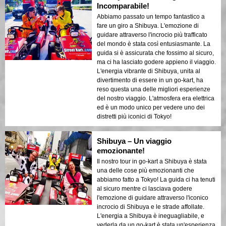
Incomparabile!
Abbiamo passato un tempo fantastico a
fare un giro a Shibuya. L'emozione di
guidare attraverso l'incrocio più trafficato
del mondo è stata così entusiasmante. La
guida si è assicurata che fossimo al sicuro,
ma ci ha lasciato godere appieno il viaggio.
L'energia vibrante di Shibuya, unita al
divertimento di essere in un go-kart, ha
reso questa una delle migliori esperienze
del nostro viaggio. L'atmosfera era elettrica
ed è un modo unico per vedere uno dei
distretti più iconici di Tokyo!
Shibuya – Un viaggio
emozionante!
Il nostro tour in go-kart a Shibuya è stata
una delle cose più emozionanti che
abbiamo fatto a Tokyo! La guida ci ha tenuti
al sicuro mentre ci lasciava godere
l'emozione di guidare attraverso l'iconico
incrocio di Shibuya e le strade affollate.
L'energia a Shibuya è ineguagliabile, e
vederla da un go-kart è stata un'esperienza