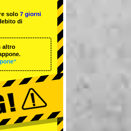
re solo
7 giorni
ebito di
 altro
iappone.
ppone“