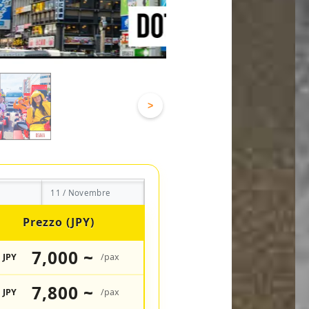
>
11 / Novembre
Prezzo (JPY)
7,000 ~
JPY
/pax
7,800 ~
JPY
/pax