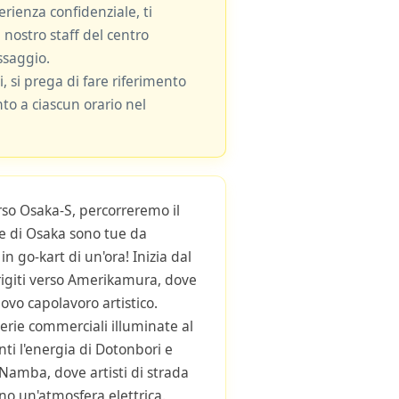
rienza confidenziale, ti
 nostro staff del centro
ssaggio.
i, si prega di fare riferimento
nto a ciascun orario nel
orso Osaka-S, percorreremo il
de di Osaka sono tue da
in go-kart di un'ora! Inizia dal
rigiti verso Amerikamura, dove
ovo capolavoro artistico.
lerie commerciali illuminate al
nti l'energia di Dotonbori e
 Namba, dove artisti di strada
no un'atmosfera elettrica.