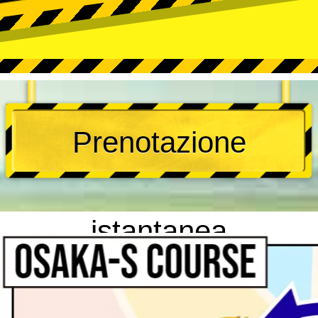
Prenotazione
istantanea