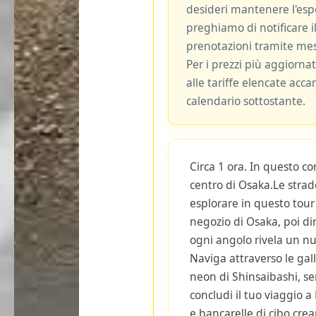
desideri mantenere l'espe
preghiamo di notificare il
prenotazioni tramite me
Per i prezzi più aggiornat
alle tariffe elencate acca
calendario sottostante.
Circa 1 ora. In questo c
centro di Osaka.Le stra
esplorare in questo tour 
negozio di Osaka, poi di
ogni angolo rivela un nu
Naviga attraverso le gal
neon di Shinsaibashi, se
concludi il tuo viaggio a
e bancarelle di cibo crea