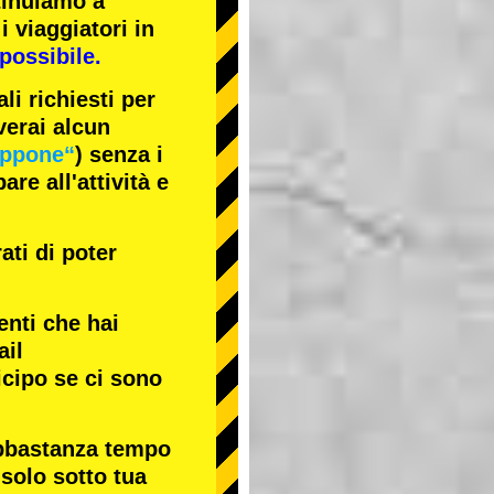
tinuiamo a
i viaggiatori in
possibile.
li richiesti per
verai alcun
appone“
) senza i
re all'attività e
ati di poter
enti che hai
ail
icipo se ci sono
abbastanza tempo
 solo sotto tua