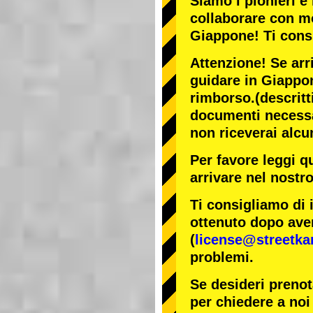
Siamo i
pionieri
e 
collaborare con
mo
Giappone! Ti cons
Attenzione! Se arr
guidare in Giappon
rimborso.
(descritt
documenti necessar
non riceverai alcu
Per favore leggi q
arrivare nel nostr
Ti consigliamo di 
ottenuto dopo aver
(
license@streetka
problemi.
Se desideri prenot
per chiedere a noi 