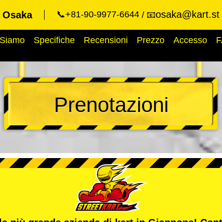
osaka@kart.st
t Osaka
📞+81-90-9977-6644
📧
 Siamo
Specifiche
Recensioni
Prezzo
Accesso
F
Prenotazioni