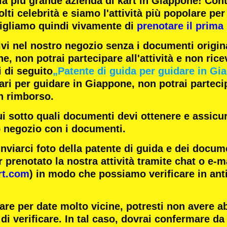
la
più grande azienda di kart
in Giappone! Con
lti celebrità
e siamo l'
attività più popolare
per 
igliamo quindi vivamente di
prenotare il prima 
ivi nel nostro negozio senza i documenti origina
e, non potrai partecipare all'attività e non rice
i di seguito
„Patente di guida per guidare in Gi
i per guidare in Giappone, non potrai partecipa
n rimborso.
ui sotto quali documenti devi ottenere e assicur
o negozio con i documenti.
inviarci foto della patente di guida e dei docum
 prenotato la nostra attività tramite chat o e-m
rt.com
) in modo che possiamo verificare in ant
are per date molto vicine, potresti non avere 
di verificare. In tal caso, dovrai confermare da