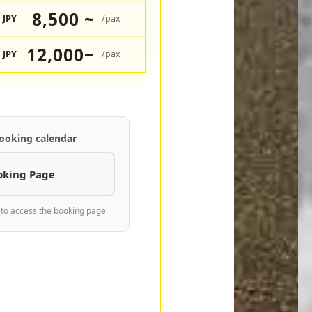
8,500 ~
JPY
/pax
12,000~
JPY
/pax
ooking calendar
oking Page
 to access the booking page