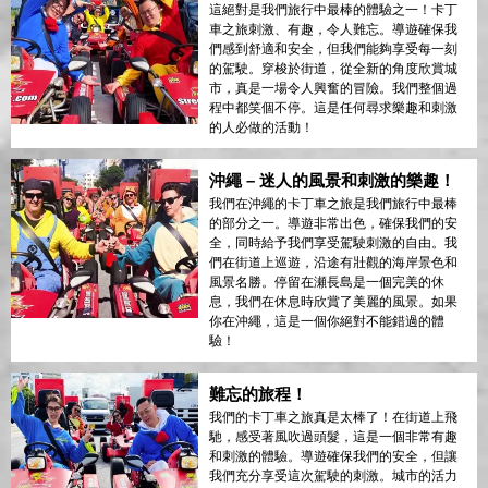
這絕對是我們旅行中最棒的體驗之一！卡丁
車之旅刺激、有趣，令人難忘。導遊確保我
們感到舒適和安全，但我們能夠享受每一刻
的駕駛。穿梭於街道，從全新的角度欣賞城
市，真是一場令人興奮的冒險。我們整個過
程中都笑個不停。這是任何尋求樂趣和刺激
的人必做的活動！
沖繩 – 迷人的風景和刺激的樂趣！
我們在沖繩的卡丁車之旅是我們旅行中最棒
的部分之一。導遊非常出色，確保我們的安
全，同時給予我們享受駕駛刺激的自由。我
們在街道上巡遊，沿途有壯觀的海岸景色和
風景名勝。停留在瀬長島是一個完美的休
息，我們在休息時欣賞了美麗的風景。如果
你在沖繩，這是一個你絕對不能錯過的體
驗！
難忘的旅程！
我們的卡丁車之旅真是太棒了！在街道上飛
馳，感受著風吹過頭髮，這是一個非常有趣
和刺激的體驗。導遊確保我們的安全，但讓
我們充分享受這次駕駛的刺激。城市的活力