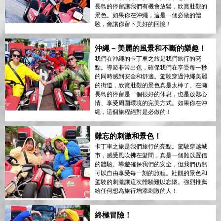
長島的停留讓我們有機會放鬆，欣賞壯觀的
景色。如果你在沖繩，這是一個必做的體
驗，會讓你留下美好的回憶！
沖繩 – 美麗的風景和不斷的樂趣！
我們在沖繩的卡丁車之旅是我們旅行的亮
點。導遊非常出色，確保我們在享受每一秒
的同時感到安全和舒適。駕駛穿過沖繩美麗
的街道，欣賞壯觀的景色真是太棒了。在瀬
長島的停留是一個很好的休息，也是放鬆心
情、享受周圍環境的完美方式。如果你在沖
繩，這個旅程絕對是必做的！
難忘的刺激和景色！
卡丁車之旅是我們旅行的亮點。駕駛穿越城
市，感受風吹拂在髮間，真是一個難以置信
的體驗。導遊確保我們的安全，但我們仍然
可以自由享受每一刻的旅程。壯觀的景色和
駕駛的刺激讓這次體驗難以忘懷。強烈推薦
給任何想為旅行增添刺激的人！
終極冒險！