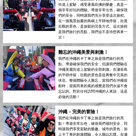
街道上駕駛，感受著風吹拂的樂趣，真是一
個非常好玩的體驗。導遊非常出色，確保我
們的安全，同時讓我們充分享受這次旅程。
在一個風景如畫的島嶼上平靜地停留，欣賞
壯觀的景色，是放鬆的完美方式。這次旅程
是我們旅行的亮點，我們迫不及待想再來一
次！
難忘的沖繩美景與刺激！
我們在沖繩的卡丁車之旅是我們旅行的亮
點。導遊確保我們的安全，但讓我們體驗在
沖繩美麗街道上駕駛的全部刺激。在瀬長島
的平靜停留，壯觀的景色是從興奮中完美的
休息。整個體驗令人難忘，當我們在沖繩巡
航時，迎面而來的風的感覺是我們永遠不會
忘記的。對於任何訪問沖繩的人來說，這是
必做的活動！
沖繩 – 完美的冒險！
我們在沖繩的卡丁車之旅是我們旅行的亮
點！導遊非常出色，確保我們感到安全，同
時讓我們享受駕駛的樂趣。城市的景色，加
上卡丁車的刺激體驗，令人難以忘懷。在瀬