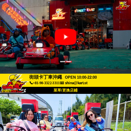
街頭卡丁車沖繩
OPEN 10:00-22:00
📞+81-90-3322-3311
📧
shina@kart.st
菜單/更換店鋪
首頁
關於
規格
價格
交通方式
顧客聲音
常見問題