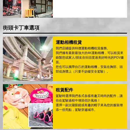
街頭卡丁車選項
運動相機租賃
我們店鋪提供特價運動相機租賃服務。
我們擁有最新最強大的4K運動相機，可以租賃來
錄製您或家人/朋友在街頭度過美好時光的POV畫
面。
您也可以攜帶自己的運動相機，安裝在胸部、頭
部或身體上（只要不妨礙安全駕駛）。
租賃配件
駕駛時選擇我們各式各樣有趣又時尚的配件，讓
你在駕駛過程中增添些許風格！
選擇一副太陽眼鏡或有趣的帽子來為您的服裝增
添一些亮點，駕駛穿越城市。