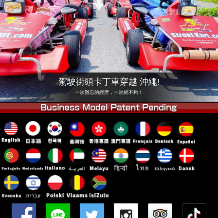
公司
預訂
更換店鋪
東京 品川 #1
東京 秋葉原 #1
東京 秋葉原 #2
東京 澀谷
東京 澀谷附店
東京灣
駕駛街頭卡丁車穿越 沖繩!
東京 淺草
大阪
一次難忘的經歷，一次絕不夠！
沖繩