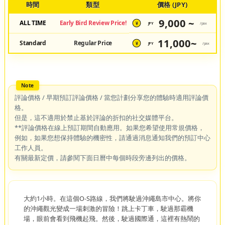
時間
類型
價格 (JPY)
9,000 ~
ALL TIME
Early Bird Review Price!
JPY
/pax
¥
11,000~
Standard
Regular Price
JPY
/pax
¥
評論價格 / 早期預訂評論價格 / 當您計劃分享您的體驗時適用評論價
格。
但是，這不適用於禁止基於評論的折扣的社交媒體平台。
**評論價格在線上預訂期間自動應用。如果您希望使用常規價格，
例如，如果您想保持體驗的機密性，請通過消息通知我們的預訂中心
工作人員。
有關最新定價，請參閱下面日曆中每個時段旁邊列出的價格。
大約1小時。在這個O-S路線，我們將駛過沖繩島市中心。將你
的沖繩觀光變成一場刺激的冒險！跳上卡丁車，駛過那霸機
場，眼前會看到飛機起飛。然後，駛過國際通，這裡有熱鬧的