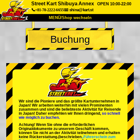
Street Kart Shibuya Annex
OPEN 10:00-22:00
📞+81-70-2222-6655
📧
shina@kart.st
MENÜ/Shop wechseln
START
Buchung
Über uns
Spezifikationen
Preise
Anfahrt
Bewertungen
FAQ
Unternehmen
Buchung
Shop wechseln
Tokio Shinagawa
Tokio Akihabara#1
Tokio Akihabara#2
Tokio Shibuya
Wir sind die
Pioniere
und das
größte Kartunternehmen
in
Tokio Shibuya Annex
Tokio Bucht
Japan! Wir arbeiten weiterhin mit
vielen Prominenten
zusammen und sind die
beliebteste Aktivität
für Reisende
in Japan! Daher empfehlen wir Ihnen dringend,
so schnell
Tokio Asakusa
Osaka
wie möglich zu buchen.
Achtung! Wenn Sie ohne die erforderlichen
Okinawa
Originaldokumente zu unserem Geschäft kommen,
können Sie nicht an der Aktivität teilnehmen und erhalten
keine Rückerstattung.
(beschrieben
„Führerschein zum