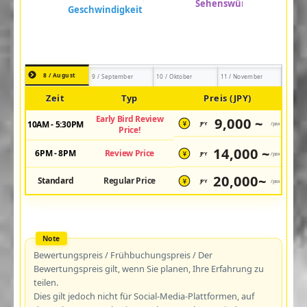
8 / August
9 / September
10 / Oktober
11 / November
Zeit
Typ
Preis (JPY)
Early Bird Review
9,000 ~
10AM - 5:30PM
JPY
/pax
¥
Price!
14,000 ~
6PM - 8PM
Review Price
JPY
/pax
¥
20,000~
Standard
Regular Price
JPY
/pax
¥
Bewertungspreis / Frühbuchungspreis / Der
Bewertungspreis gilt, wenn Sie planen, Ihre Erfahrung zu
teilen.
Dies gilt jedoch nicht für Social-Media-Plattformen, auf